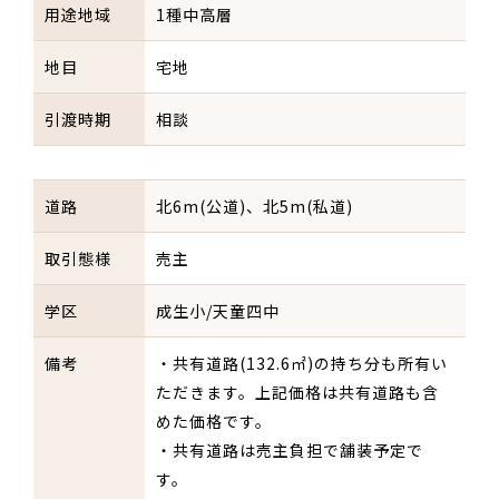
用途地域
1種中高層
地目
宅地
引渡時期
相談
道路
北6m(公道)、北5m(私道)
取引態様
売主
学区
成生小/天童四中
備考
・共有道路(132.6㎡)の持ち分も所有い
ただきます。上記価格は共有道路も含
めた価格です。
・共有道路は売主負担で舗装予定で
す。