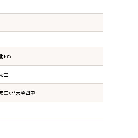
北6m
売主
成生小/天童四中