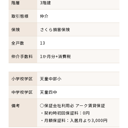
階層
3階建
取引態様
仲介
保険
さくら損害保険
全戸数
13
仲介手数料
1か月分+消費税
小学校学区
天童中部小
中学校学区
天童四中
備考
○保証会社利用必 アーク賃貸保証
・契約時初回保証料：0円
・月額保証料：入居月より3,000円