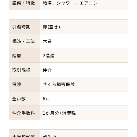
設備・特徴
給湯、シャワー、エアコン
引渡時期
即(空き)
構造・工法
木造
階層
2階建
取引態様
仲介
保険
さくら損害保険
全戸数
6戸
仲介手数料
1か月分+消費税
小学校学区
成生小