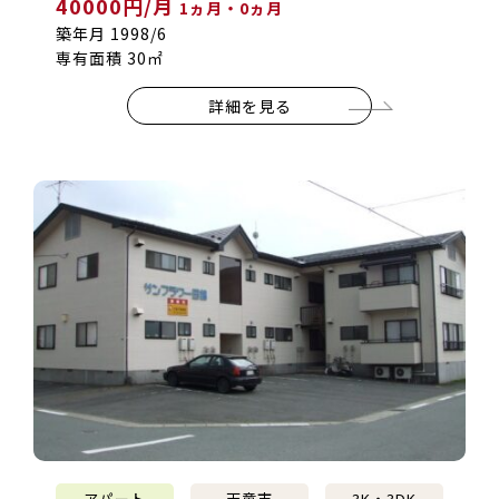
40000円/月
1ヵ月・0ヵ月
築年月 1998/6
専有面積 30㎡
詳細を見る
アパート
天童市
3K・3DK