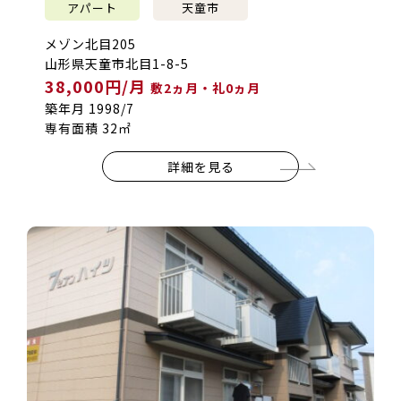
アパート
天童市
メゾン北目205
山形県天童市北目1-8-5
38,000円/月
敷2ヵ月・礼0ヵ月
築年月 1998/7
専有面積 32㎡
詳細を見る