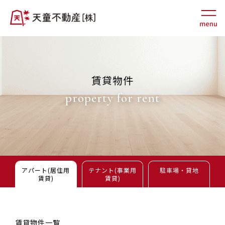
賃貸物件
property for rent
アパート(居住用
テナント(事業用
駐車場・貸地
賃貸)
賃貸)
賃貸物件一覧