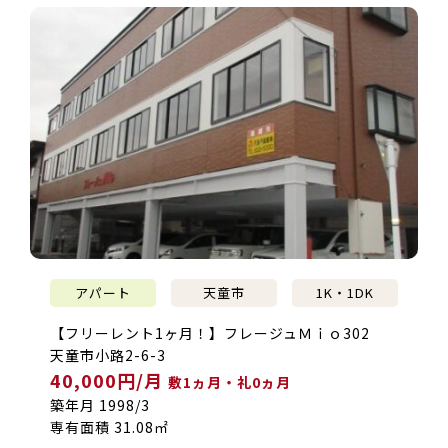
アパート
天童市
1K・1DK
【フリーレント1ヶ月！】フレージュＭｉｏ302
天童市小路2-6-3
40,000円/月
敷1ヵ月・礼0ヵ月
築年月 1998/3
専有面積 31.08㎡